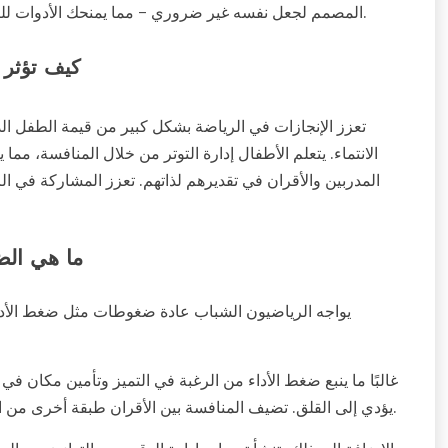
المصمم لجعل نفسه غير ضروري – مما يمنحك الأدوات للنمو بشكل مستقل لدرجة أنك لن تحتاج إلى نظام آخر مرة أخرى.
كيف تؤثر 
تعزز الإنجازات في الرياضة بشكل كبير من قيمة الطفل الذا
الانتماء. يتعلم الأطفال إدارة التوتر من خلال المنافسة، مما 
المدربين والأقران في تقديرهم لذاتهم. تعزز المشاركة في ا
ما هي الض
يواجه الرياضيون الشباب عادة ضغوطات مثل ضغط الأداء، 
غالبًا ما ينبع ضغط الأداء من الرغبة في التميز وتأمين مكان ف
يؤدي إلى القلق. تضيف المنافسة بين الأقران طبقة أخرى من الضغط، حيث يقارن الرياضيون قدراتهم مع زملائهم والمنافسين.